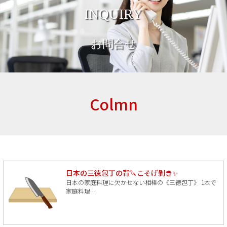
INQUIRY
お問合せ
Colmn
日本の三徳包丁の背🔪こそげ剝き✨
日本の家庭料理に欠かせない相棒の《三徳包丁》 1本で
家庭料理…