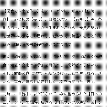
【優食で未来を作る】をスローガンに、知恵の【伝統
食】、心と技の【美食】、自然のパワー【滋養食】等、各
地の風土、文化、人々から生まれたこれら【優食の魅力】
を世界中の食卓にお届けし、健やかで元気溢れる心と体を
育み、輝ける未来の礎を築いて参ります。
また、加速化する高齢化社会において『次世代に繋ぐ伝統
食・知恵と文化の継承』を目的とし、高齢者と子供たち、
そして故郷の食（地方）を結びつけることで生まれる、新
たな【需要と供給】に着目した事業を展開いたします。
同時に、世界中にまだ知られていない極められた【日本の
匠ブランド】の販路を広げる【国際サンプル通販事業】を